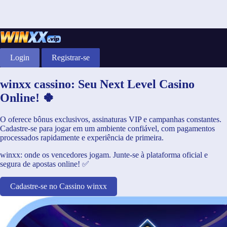
Login
Registrar-se
winxx cassino: Seu Next Level Casino
Online! 🍀️
O
oferece bônus exclusivos, assinaturas VIP e campanhas constantes.
Cadastre‑se para jogar em um ambiente confiável, com pagamentos
processados rapidamente e experiência de primeira.
winxx: onde os vencedores jogam. Junte-se à plataforma oficial e
segura de apostas online! ✅
Cadastre-se no Cassino winxx