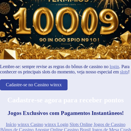
Lembre-se: sempre revise as regras do bônus de cassino no
login
. Para
conhecer os principais slots do momento, veja nosso especial em
slots
!
Cadastre-se no Cassino winxx
Cadastre-se agora para receber pontos
Jogos Exclusivos com Pagamentos Instantâneos!
Início
winxx Casino
winxx Login
Slots Online
Jogos de Cassino
Bônus de Cassino
Apostar Online
Cassino Brasil
Jogos de Mesa
Crash